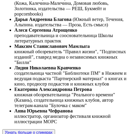
(Кожа, Калечина-Малечина, Домовая любовь,
Золотинка, издательства — РЕШ, Букмейт и
popcornbooks)
Дарья Андреевна Благова
(Южный ветер, Течения,
Альпина. издательства — Проза, Есть смысл)
Алеся Сергеевна Атрощенко
преподавательница и соосновательница Школы
литературных практик
Максим Станиславович Мамлыга
книжный обозреватель "Правил жизни", "Подписных
изданий", главред медиа о независимых книжных
"Билли"
Лидия Николаевна Кравченко
создательница частной "Библиотеки ПМ" в Нижнем и
ведущая подкаста "Партнерский материал" о книгах и
кино, продюсер подкастов и книжных клубов
Екатерина Александровна Петрова
книжная обозревательница "Реального времени"
(Казань), создательница книжных клубов, автор
телеграм-канала "Булочка с маком"
Анна Юрьевна Чефранова
иллюстратор, организатор фестиваля книжной
иллюстрации МОРС
Узнать больше о спикерах