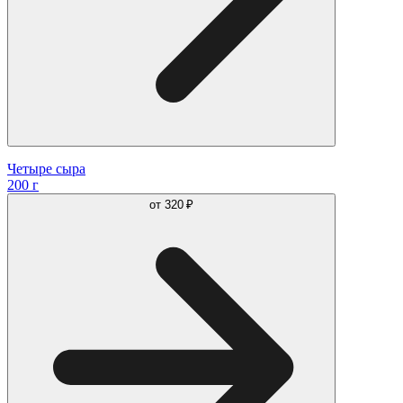
Четыре сыра
200 г
от
320 ₽