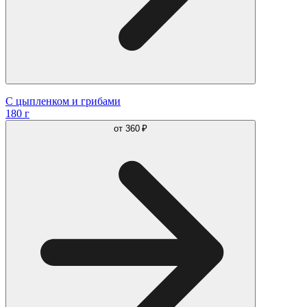
С цыпленком и грибами
180 г
от
360 ₽