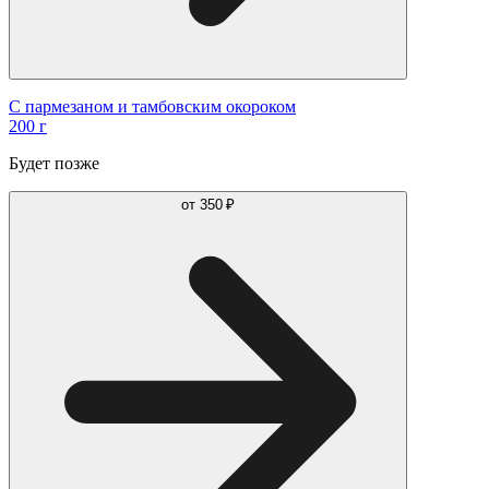
С пармезаном и тамбовским окороком
200 г
Будет позже
от
350 ₽