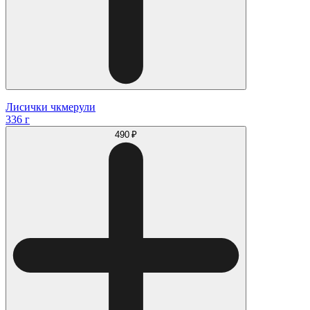
Лисички чкмерули
336 г
490 ₽