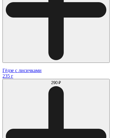
Гёдзе с лисичками
235 г
290 ₽