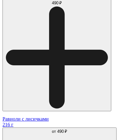
490 ₽
Равиоли с лисичками
216 г
от
490 ₽