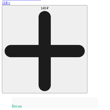
118 г
140 ₽
Веган