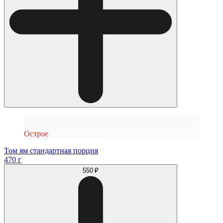
Острое
Том ям стандартная порция
470 г
550 ₽