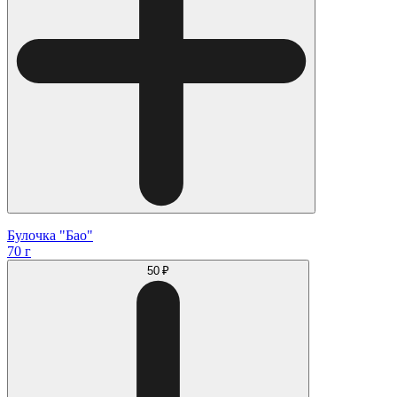
Булочка "Бао"
70 г
50 ₽