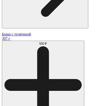
Борщ с телятиной
397 г
550 ₽