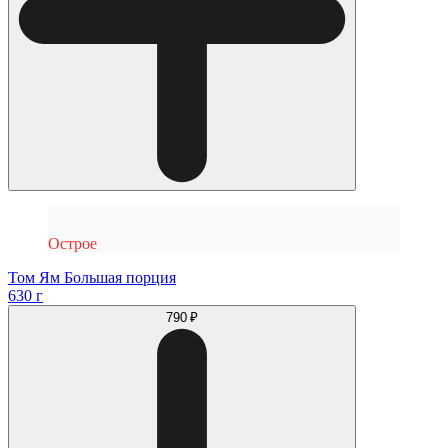
Острое
Том Ям Большая порция
630 г
790 ₽