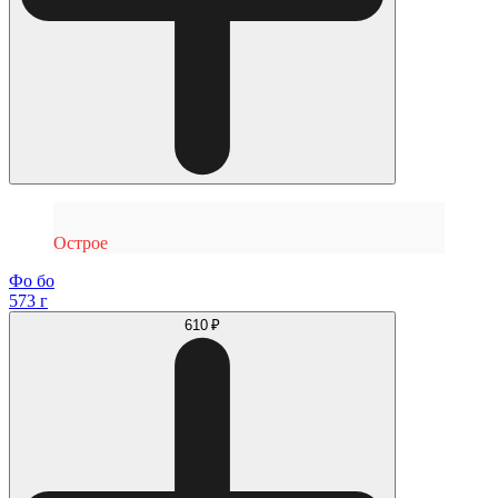
Острое
Фо бо
573 г
610 ₽