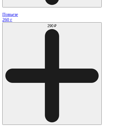
Повьезе
260 г
290 ₽