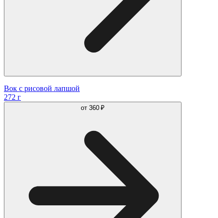
Вок с рисовой лапшой
272 г
от
360 ₽