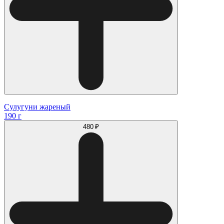
Сулугуни жареный
190 г
480 ₽