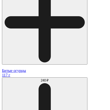
Битые огурцы
117 г
240 ₽