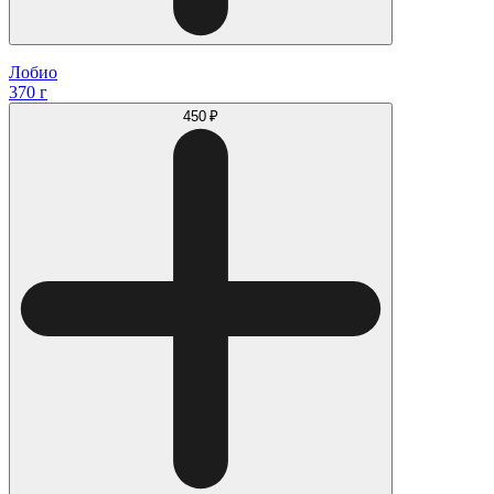
Лобио
370 г
450 ₽