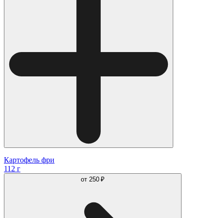
Картофель фри
112 г
от
250 ₽