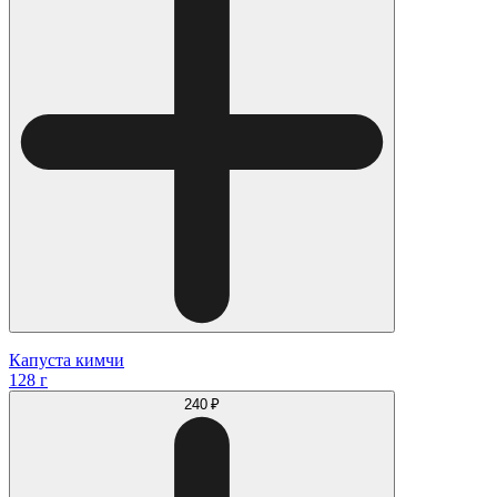
Капуста кимчи
128 г
240 ₽