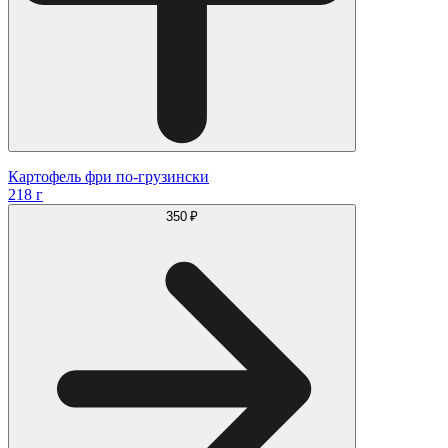
Картофель фри по-грузински
218 г
350 ₽