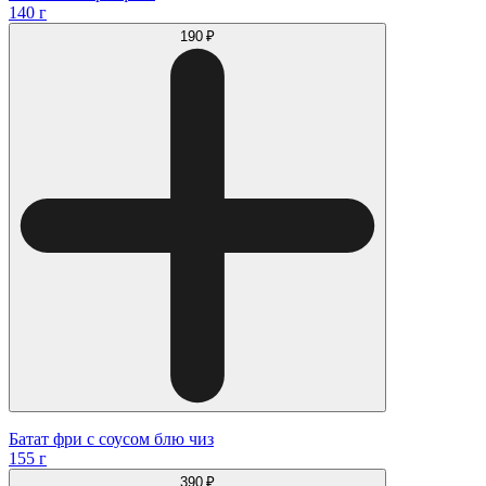
140 г
190 ₽
Батат фри с соусом блю чиз
155 г
390 ₽