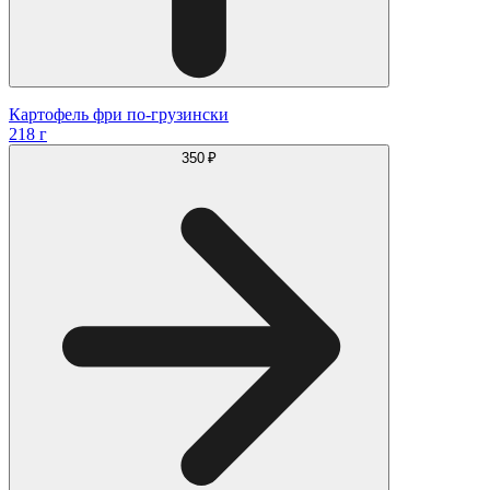
Картофель фри по-грузински
218 г
350 ₽