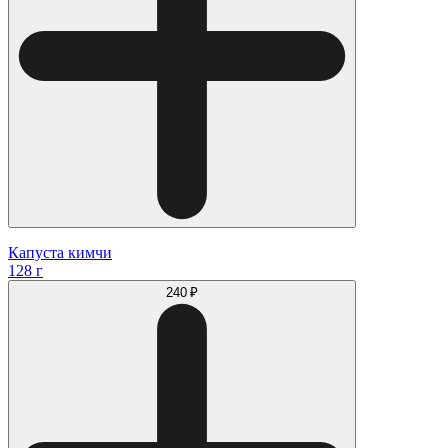
Капуста кимчи
128 г
240 ₽