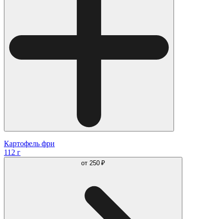
Картофель фри
112 г
от
250 ₽