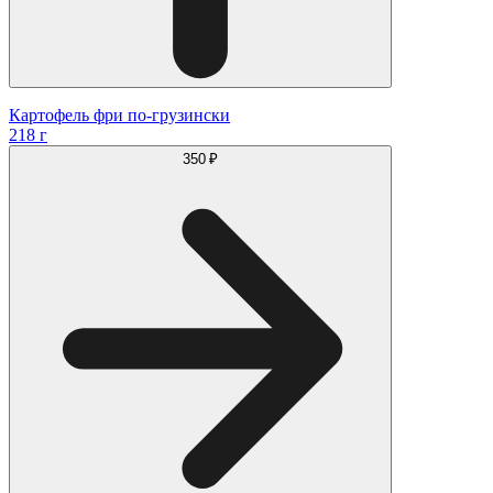
Картофель фри по-грузински
218 г
350 ₽