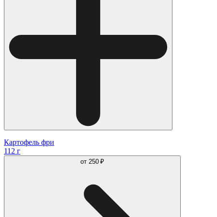
Картофель фри
112 г
от
250 ₽