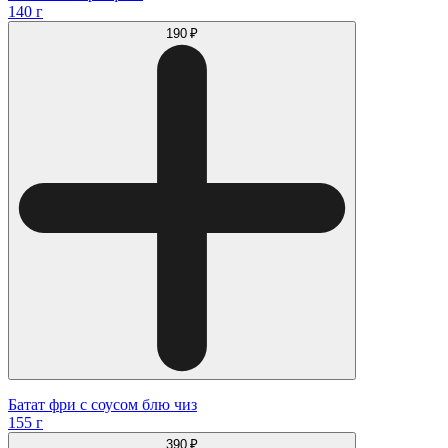
140 г
190 ₽
Батат фри с соусом блю чиз
155 г
390 ₽