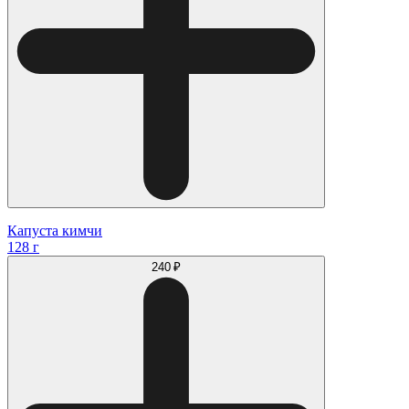
Капуста кимчи
128 г
240 ₽